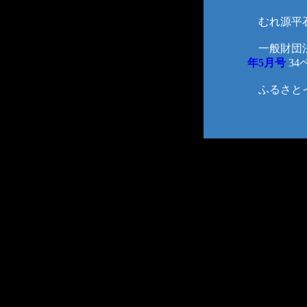
むれ源平石
一般財団法
年5月号
3
ふるさとイ