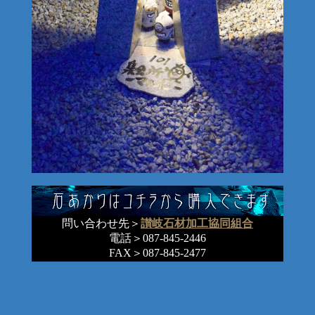
問い合わせ先＞
讃岐石材加工協同組合
電話＞087-845-2446
FAX＞087-845-2477